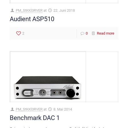
PM_StKKl3RVER
at
22. Juni 2018
Audient ASP510
2
0
Read more
PM_StKKl3RVER
at
8. Mai 2014
Benchmark DAC 1