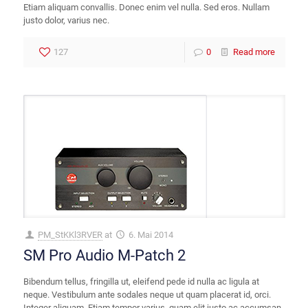
Etiam aliquam convallis. Donec enim vel nulla. Sed eros. Nullam
justo dolor, varius nec.
127
0
Read more
PM_StKKl3RVER
at
6. Mai 2014
SM Pro Audio M-Patch 2
Bibendum tellus, fringilla ut, eleifend pede id nulla ac ligula at
neque. Vestibulum ante sodales neque ut quam placerat id, orci.
Integer aliquam. Etiam tempor varius, quam elit justo ac accumsan.