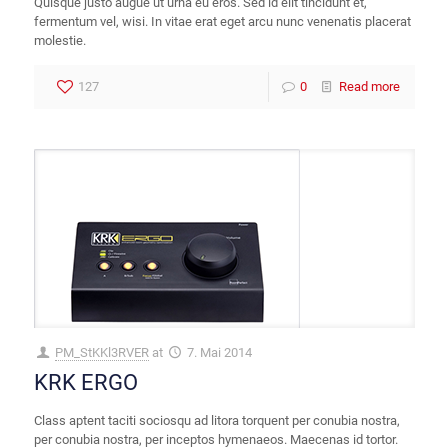
Quisque justo augue ut urna eu eros. Sed id elit tincidunt et,
fermentum vel, wisi. In vitae erat eget arcu nunc venenatis placerat
molestie.
127
0
Read more
PM_StKKl3RVER
at
7. Mai 2014
KRK ERGO
Class aptent taciti sociosqu ad litora torquent per conubia nostra,
per conubia nostra, per inceptos hymenaeos. Maecenas id tortor.